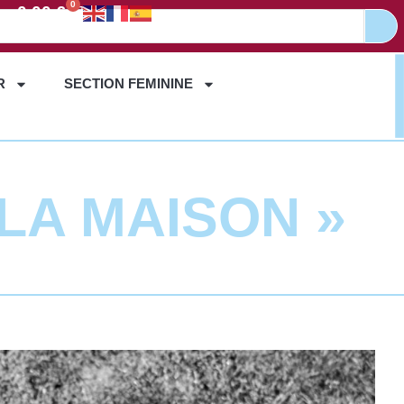
0
0,00
€
R
SECTION FEMININE
 LA MAISON »