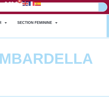
0
0,00
€
R
SECTION FEMININE
AMBARDELLA