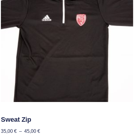
Sweat Zip
35,00
€
–
45,00
€