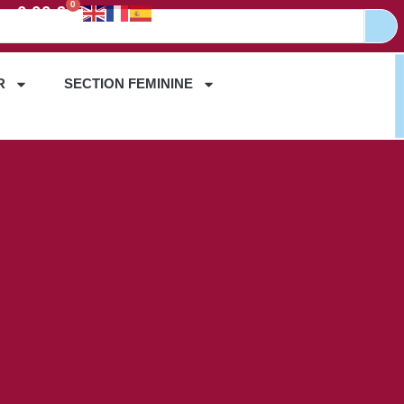
0
0,00
€
R
SECTION FEMININE