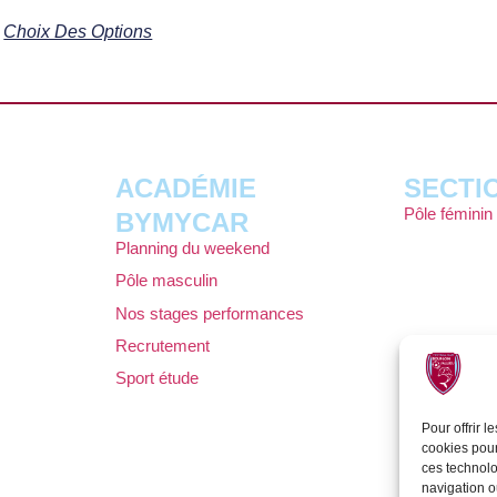
Choix Des Options
ACADÉMIE
SECTI
Pôle féminin
BYMYCAR
Planning du weekend
Pôle masculin
Nos stages performances
Recrutement
Sport étude
Pour offrir 
cookies pour
ces technolo
navigation ou