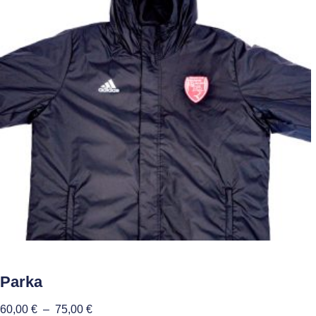
Parka
60,00
€
–
75,00
€