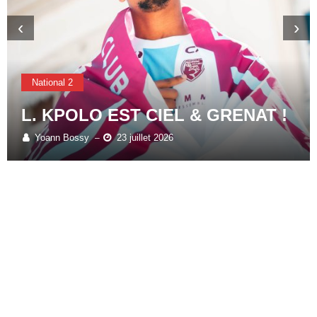
‹
›
National 2
L. KPOLO EST CIEL & GRENAT !
Yoann Bossy
23 juillet 2026
–