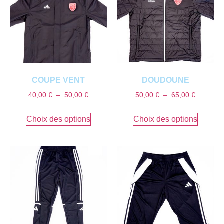
COUPE VENT
DOUDOUNE
40,00
€
–
50,00
€
50,00
€
–
65,00
€
Choix des options
Choix des options